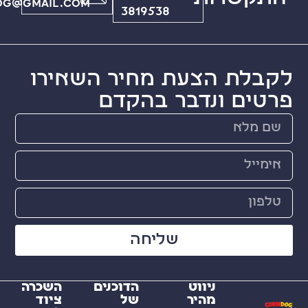
ilcorndog@gmail.com
3819538
ת הצעת מחיר השאירו
ם ונדבר בהקדם
שליחה
ניווט
הדוכנים
השכרה
מהיר
של
ציוד