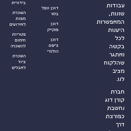
בידורית
דוכן וופל
השכרת
בלגי
מפות
רות
דוכן
לאירועים
פנקייק
פטריות
דוכן
חימום
צ’יפס
להשכרה
הולנדי
השכרת
ציוד
לאבלים