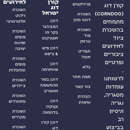
קורן
לאירועים
פרוייקטים
דוג
השכרת
ישראל
(corndog)
השכרת
ריהוט
דוכני מזון
דוכן
אלטרנטיבי
המבורגר
ת
השכרת
השכרת
בקר או
פוד
פופים
אנטרקוט
טראק
ופינות
ם
דוכן פיש
ישיבה
תפריט
& צ’יפס
אוכל
השכרת
דוכן
פופים
בלוג
שווארמה
ומחצלות
מפת אתר
דוכן בשר
השכרת
מהמעשנה
צ'ילרים
צור קשר
אונטריב
השכרת
הצהרת
דוכן
מאווררים
נגישות
נקניקיה
השכרת
בלחמניה
מקררים
דוכן קורן
השכרת
דוג