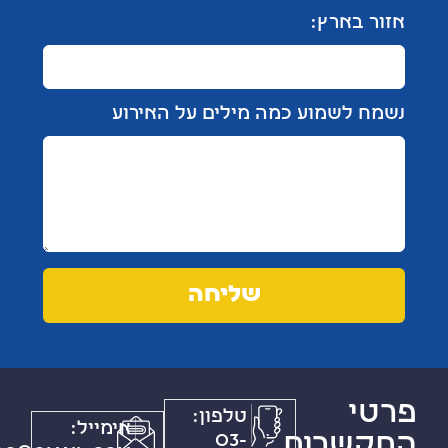
בארץ:
לשמוע כמה מילים על האירוע
שליחה
י
טלפון:
אימייל:
שרות
03-