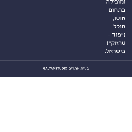
.
בניית אתרים GalyamStudio